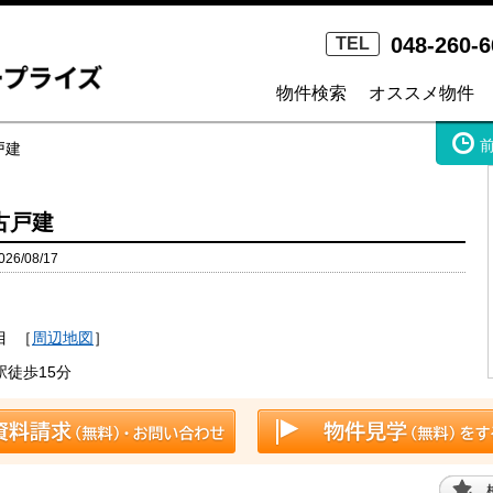
048-260-6
TEL
物件検索
オススメ物件
戸建
古戸建
6/08/17
）
目
［
周辺地図
］
徒歩15分