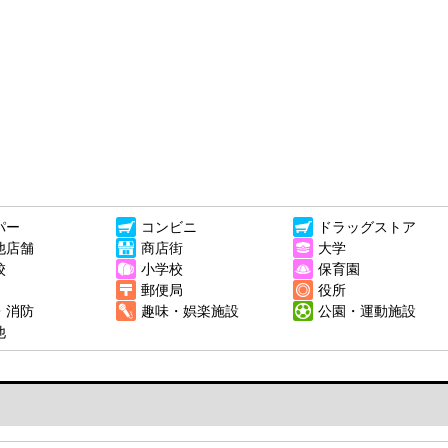
パー
コンビニ
ドラッグストア
他店舗
商店街
大学
校
小学校
保育園
郵便局
役所
・消防
趣味・娯楽施設
公園・運動施設
他