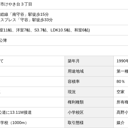
谷市けやき台３丁目
総線「南守谷」駅徒歩15分
スプレス「守谷」駅徒歩33分
(洋室11帖、洋室7帖、S3.7帖、LDK10.5帖、和室6帖)
 公簿
建て
築年月
1990
用途地域
第一
容積率
80％
域
現況
空家
権利種類
所有
道に13.11M接道
小学校区
髙野小
学校（1000m）
取引態様
媒介