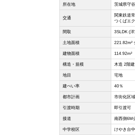
所在地
茨城県守
関東鉄道常
交通
つくばエク
間取
3SLDK 
土地面積
221.82m²
建物面積
114.92m²
構造・規模
木造 2階
地目
宅地
建ぺい率
40％
都市計画
市街化区
引渡時期
即引渡可
接道
南西側6M公
中学校区
けやき台中