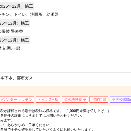
2025年12月）施工
ッチン、トイレ、洗面所、給湯器
025年12月）施工
ス張替 畳表替
025年12月）施工
 範囲:一部
、本下水、都市ガス
カウンターキッチン
トイレ2ヶ所
温水洗浄便座
浴室に窓
小学校800
税が課税される場合は税込み価格です。（1,000円未満は切り上げ。）
、各物件の詳細につきましてはお問い合わせください。
含みます。
ので、あらかじめご了承ください。
ご自身で十分な確認をしていただくようにお願いいたします。