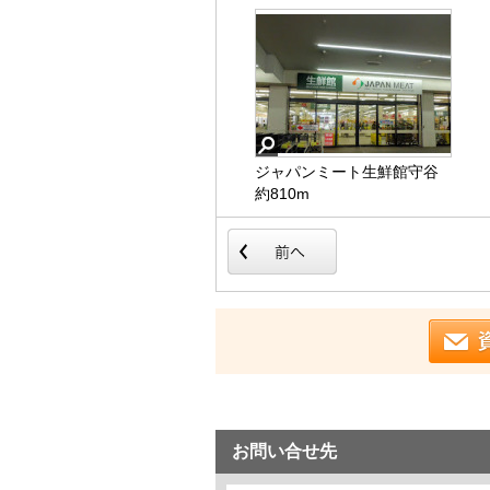
ジャパンミート生鮮館守谷
守谷市立けやき台中学校
守谷市立高野小学校
店
約810m
約1,050m
約860m
ジャパンミート生鮮館守谷
守谷市立けやき台中学校
守谷市立高野小学校
店
お問い合せ先