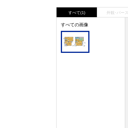
すべて(1)
外観･パース(
すべての画像