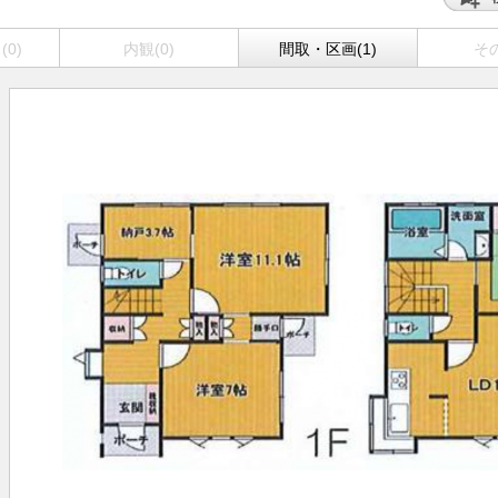
0)
内観(0)
間取・区画(1)
その