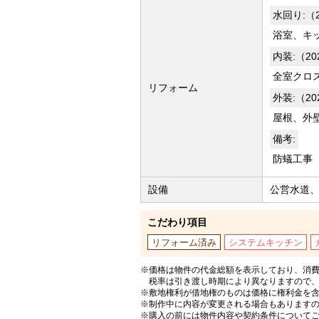
水回り:（
浴室、キ
内装:（2
全室クロ
リフォーム
外装:（2
屋根、外壁
備考:
防蟻工事
設備
公営水道
こだわり項目
リフォーム済み
システムキッチン
※価格は物件の代金総額を表示しており、消費
税率は引き渡し時期により異なりますので
※敷地権利が借地権のものは価格に権利金を
※制作中に内容が変更される場合もあります
※購入の前には物件内容や契約条件について