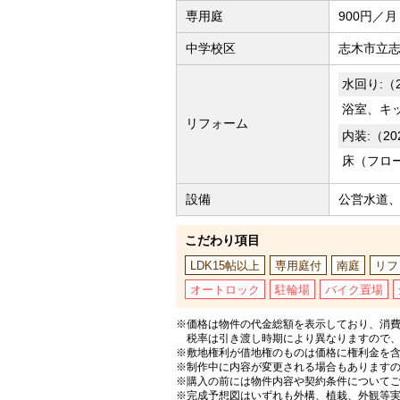
専用庭
900円／月
中学校区
志木市立志
水回り:（
浴室、キ
リフォーム
内装:（2
床（フロ
設備
公営水道
こだわり項目
LDK15帖以上
専用庭付
南庭
リフ
オートロック
駐輪場
バイク置場
※価格は物件の代金総額を表示しており、消費
税率は引き渡し時期により異なりますので
※敷地権利が借地権のものは価格に権利金を
※制作中に内容が変更される場合もあります
※購入の前には物件内容や契約条件について
※完成予想図はいずれも外構、植栽、外観等