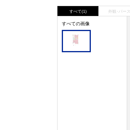
すべて(1)
外観･パース(
すべての画像