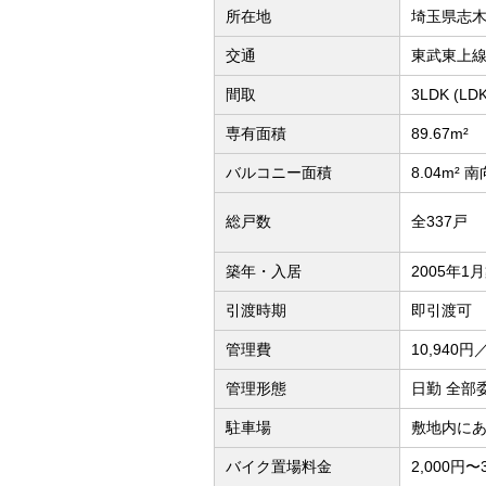
所在地
埼玉県志
交通
東武東上線
間取
3LDK (L
専有面積
89.67m²
バルコニー面積
8.04m² 
総戸数
全337戸
築年・入居
2005年1
引渡時期
即引渡可
管理費
10,940円
管理形態
日勤 全部
駐車場
敷地内にあり
バイク置場料金
2,000円〜