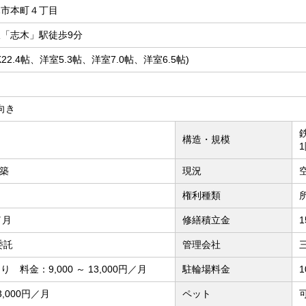
木市本町４丁目
「志木」駅徒歩9分
DK22.4帖、洋室5.3帖、洋室7.0帖、洋室6.5帖)
南向き
構造・規模
月築
現況
権利種類
／月
修繕積立金
1
委託
管理会社
 料金：9,000 ～ 13,000円／月
駐輪場料金
3,000円／月
ペット