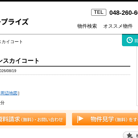
048-260-6
TEL
物件検索
オススメ物件
スカイコート
ンスカイコート
6/08/19
）
［
周辺地図
］
9分