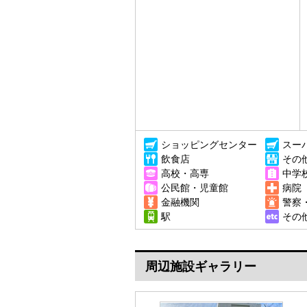
ショッピングセンター
スー
飲食店
その
高校・高専
中学
公民館・児童館
病院
金融機関
警察
駅
その
周辺施設ギャラリー