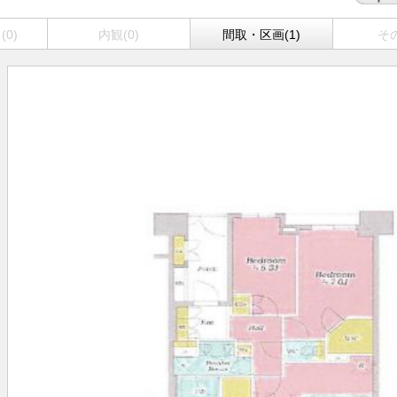
0)
内観(0)
間取・区画(1)
その