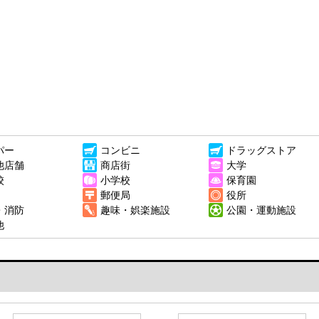
パー
コンビニ
ドラッグストア
他店舗
商店街
大学
校
小学校
保育園
郵便局
役所
・消防
趣味・娯楽施設
公園・運動施設
他